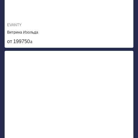
EVANTY
Витрина Изольда
от 199750