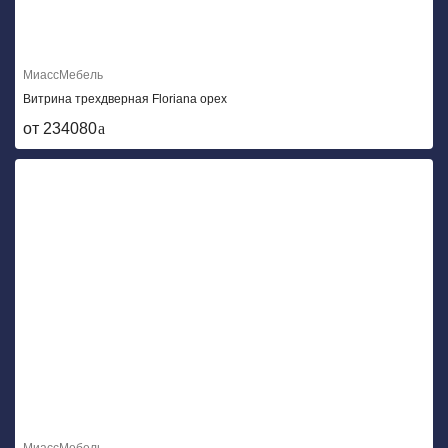
МиассМебель
Витрина трехдверная Floriana орех
от 234080