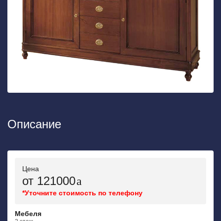
Описание
Цена
от 121000
*Уточните стоимость по телефону
Мебеля