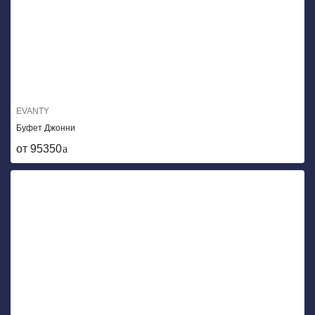
EVANTY
Буфет Джонни
от 95350