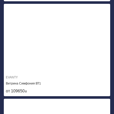
EVANTY
Витрина Симфония ВТ1
от 109650