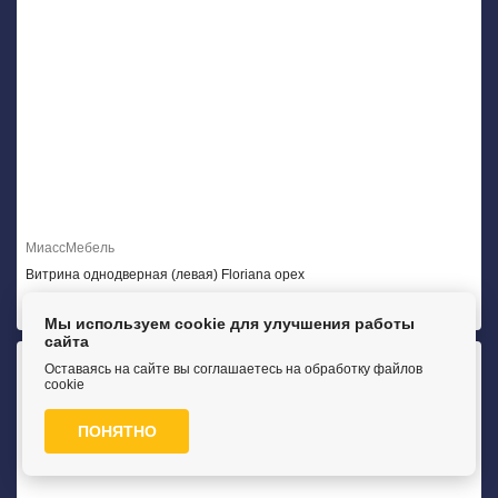
МиассМебель
Витрина однодверная (левая) Floriana орех
от 106820
Мы используем cookie для улучшения работы
сайта
Оставаясь на сайте вы соглашаетесь на обработку файлов
cookie
ПОНЯТНО