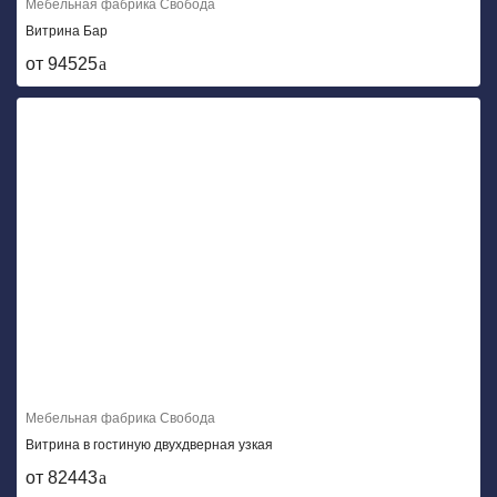
Мебельная фабрика Свобода
Витрина Бар
от 94525
Мебельная фабрика Свобода
Витрина в гостиную двухдверная узкая
от 82443