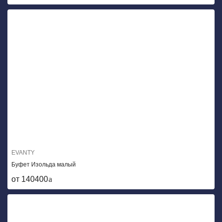
EVANTY
Буфет Изольда малый
от 140400