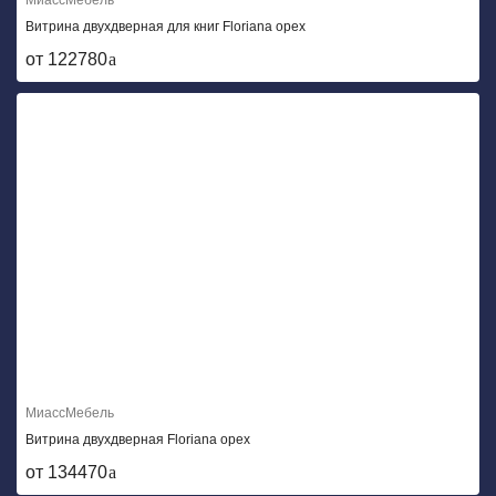
МиассМебель
Витрина двухдверная для книг Floriana орех
от 122780
МиассМебель
Витрина двухдверная Floriana орех
от 134470