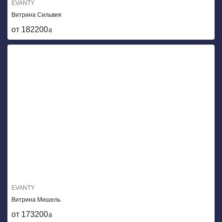
EVANTY
Витрина Сильвия
от 182200
EVANTY
Витрина Мишель
от 173200