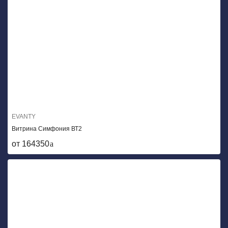
EVANTY
Витрина Симфония ВТ2
от 164350