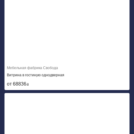
Мебельная фабрика Свобода
Витрина в гостиную однодверная
от 68836