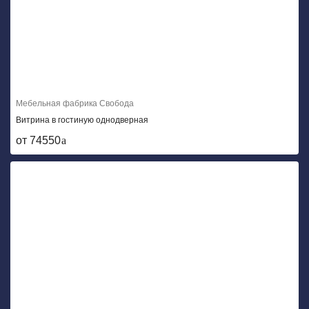
Мебельная фабрика Свобода
Витрина в гостиную однодверная
от 74550