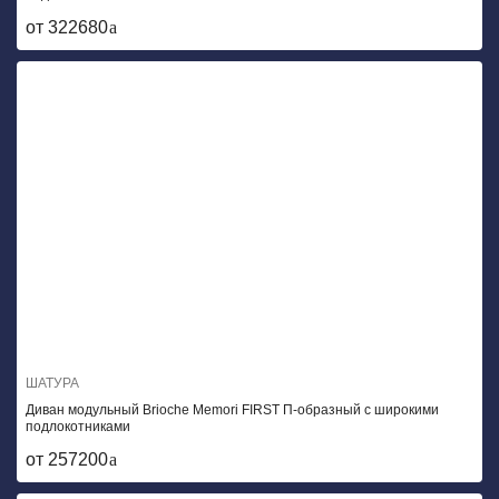
от 322680
ШАТУРА
Диван модульный Brioche Memori FIRST П-образный с широкими
подлокотниками
от 257200