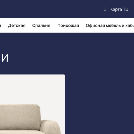
Карта ТЦ
я
Детская
Спальня
Прихожая
Офисная мебель и каб
Биани
ни