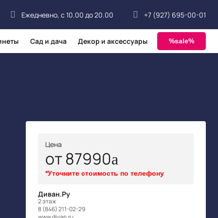
Ежедневно, с 10.00 до 20.00
+7 (927) 695-00-01
инеты
Сад и дача
Декор и аксессуары
%sale%
Цена
от 87990
*Уточните стоимость по телефону
Диван.Ру
2 этаж
8 (846) 211-02-29
www.divan.ru