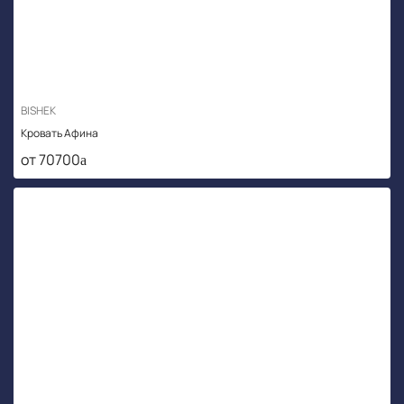
BISHEK
Кровать Афина
от 70700