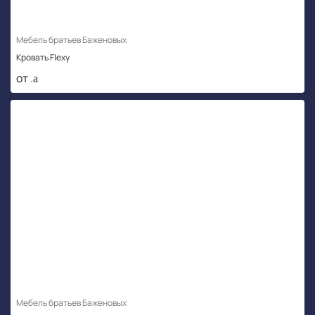
Мебель братьев Баженовых
Кровать Flexy
от .
Мебель братьев Баженовых