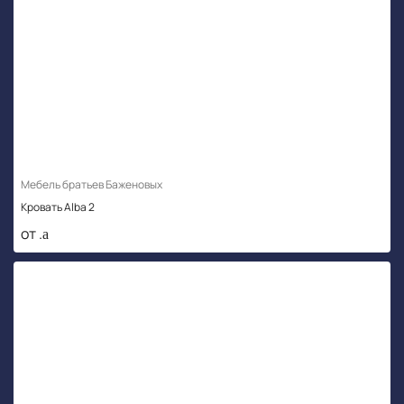
Мебель братьев Баженовых
Кровать Alba 2
от .