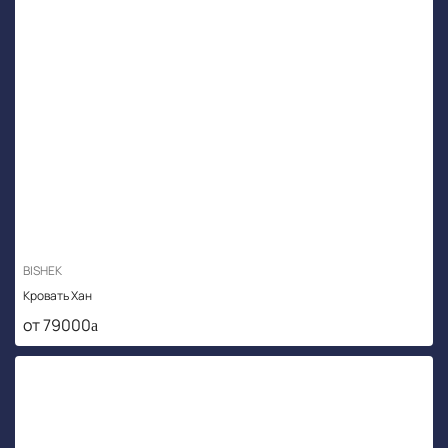
BISHEK
Кровать Хан
от 79000