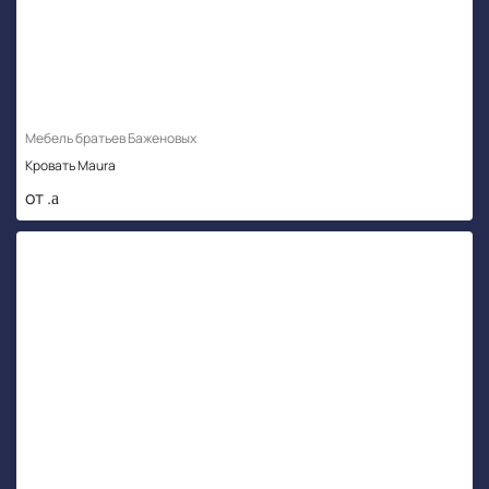
Мебель братьев Баженовых
Кровать Maura
от .