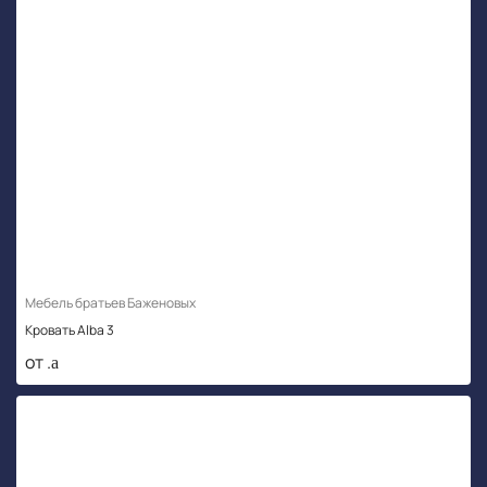
Мебель братьев Баженовых
Кровать Alba 3
от .