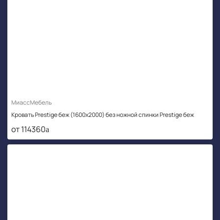
МиассМебель
Кровать Prestige беж (1600x2000) без ножной спинки Prestige беж
от 114360