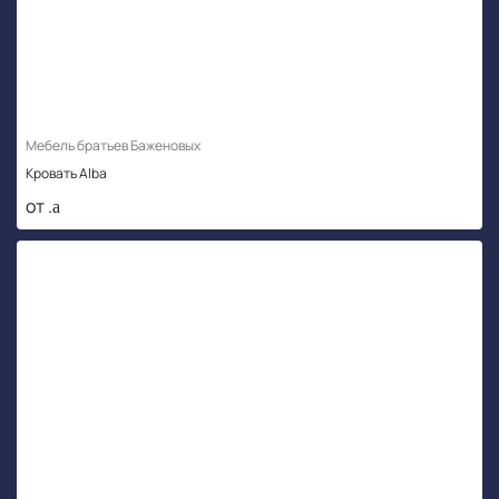
Мебель братьев Баженовых
Кровать Alba
от .