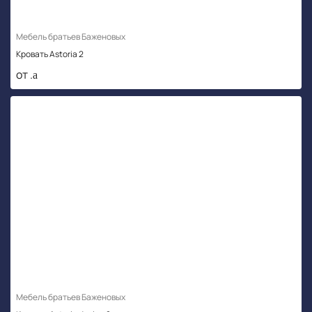
Мебель братьев Баженовых
Кровать Astoria 2
от .
Мебель братьев Баженовых