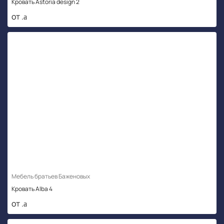
Кровать Astoria design 2
от .
Мебель братьев Баженовых
Кровать Alba 4
от .