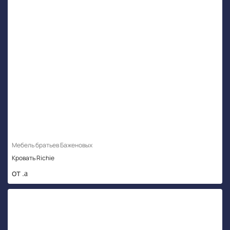
Мебель братьев Баженовых
Кровать Richie
от .