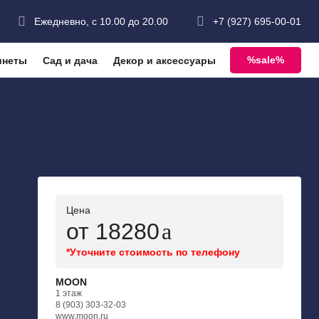
Ежедневно, с 10.00 до 20.00
+7 (927) 695-00-01
%sale%
инеты
Сад и дача
Декор и аксессуары
Цена
от 18280
*Уточните стоимость по телефону
MOON
1 этаж
8 (903) 303-32-03
www.moon.ru