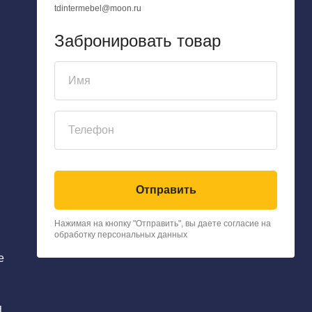
tdintermebel@moon.ru
Забронировать товар
Отправить
Нажимая на кнопку "Отправить", вы даете согласие на
обработку
персональных данных
е
я