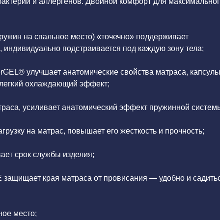
бактерий и аллергенов. Двойной комфорт для максимально
пружин на спальное место) «точечно» поддерживает
 индивидуально подстраивается под каждую зону тела;
rGEL® улучшает анатомические свойства матраса, капсулы
 легкий охлаждающий эффект;
траса, усиливает анатомический эффект пружинной систем
рузку на матрас, повышает его жесткость и прочность;
вает срок службы изделия;
защищает края матраса от провисания — удобно и садить
ное место;