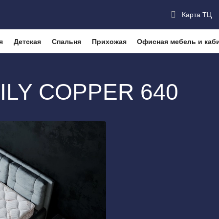
Карта ТЦ
я
Детская
Спальня
Прихожая
Офисная мебель и каб
асы
Матрас MOON FAMILY COPPER 640
ILY COPPER 640