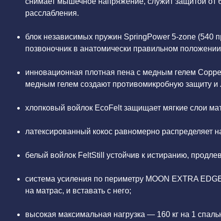
снимает мышечное напряжение, служит защитой от 
расслабления.
блок независимых пружин SpringPower 5-zone (540 
позвоночник в анатомически правильном положении,
инновационная плотная пена с медным гелем Coppe
медным гелем создают противомикробную защиту и
хлопковый войлок EcoFelt защищает мягкие слои ма
латексированный кокос равномерно распределяет наг
белый войлок FeltStill устойчив к истиранию, продле
система усиления по периметру MOON EXTRA EDGE 
на матрас, и вставать с него;
высокая максимальная нагрузка — 160 кг на 1 спаль