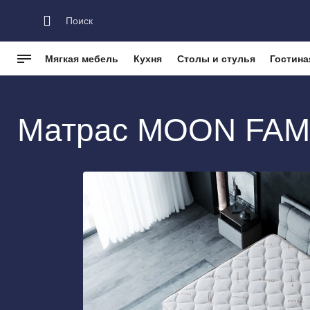
Мягкая мебель
Кухня
Столы и стулья
Гостина
Каталог
Мебель для спальни
Матрасы
Пружинные матр
Матрас MOON FAM