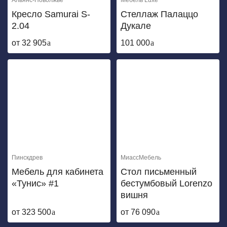
Альянс-Поволжье
Мебель Luxe
Кресло Samurai S-
Стеллаж Палаццо
2.04
Дукале
от 32 905
101 000
Пинскдрев
МиассМебель
Мебель для кабинета
Стол письменный
«Тунис» #1
бестумбовый Lorenzo
вишня
от 323 500
от 76 090