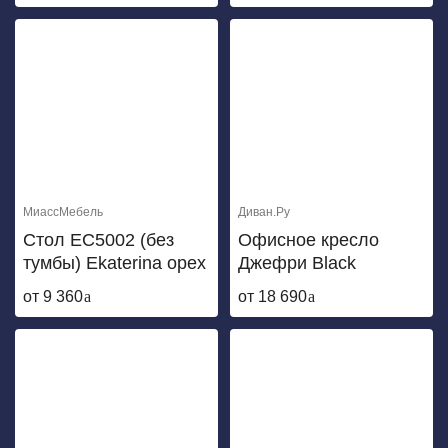
МиассМебель
Диван.Ру
Стол ЕС5002 (без
Офисное кресло
тумбы) Ekaterina орех
Джефри Black
от 9 360
от 18 690