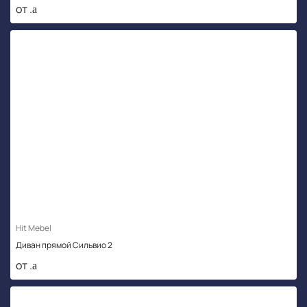
от .
Hit Mebel
Диван прямой Сильвио 2
от .