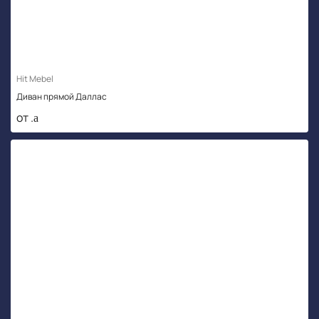
Hit Mebel
Диван прямой Даллас
от .