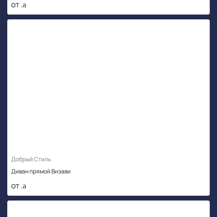
от .
Добрый Стиль
Диван прямой Визави
от .