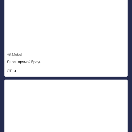
Hit Mebel
Диван прямой Браун
от .