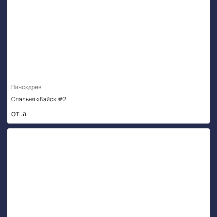
Пинскдрев
Спальня «Байс» #2
от .