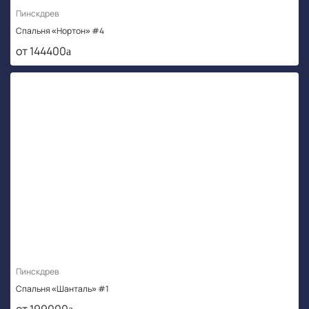
Пинскдрев
Спальня «Нортон» #4
от 144400
Пинскдрев
Спальня «Шанталь» #1
от 199000