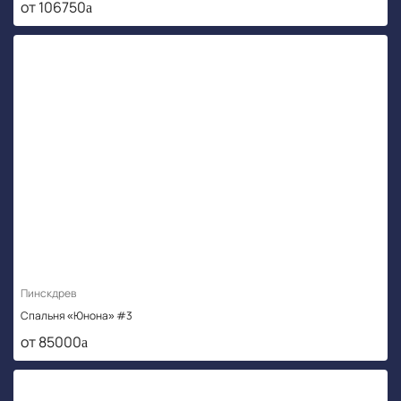
от 106750
Пинскдрев
Спальня «Юнона» #3
от 85000