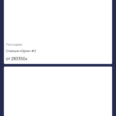
Пинскдрев
Спальня «Орли» #2
от 283350