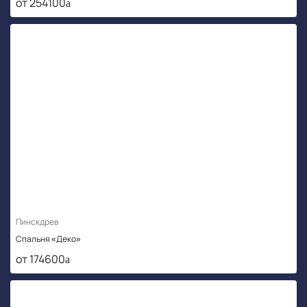
от 254100
Пинскдрев
Спальня «Деко»
от 174600