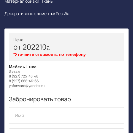
Материал обивки: Ткань
Декоративные элементы: Резьба
Цена
от 202210
*Уточните стоимость по телефону
Мебель Luxe
3 этаж
8 (927) 725-48-48
8 (927) 688-46-66
yaforward@yandex.ru
Забронировать товар