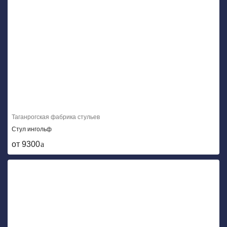
Таганрогская фабрика стульев
Стул ингольф
от 9300