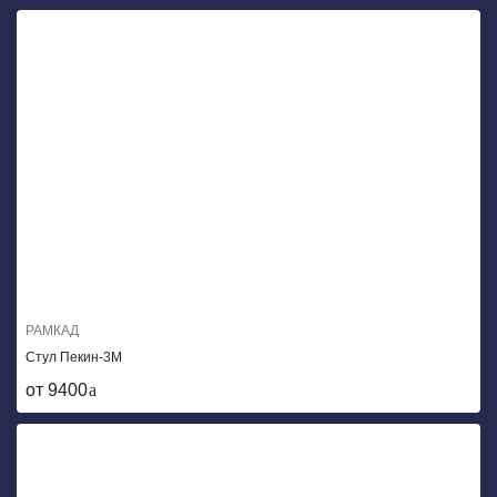
РАМКАД
Стул Пекин-3М
от 9400