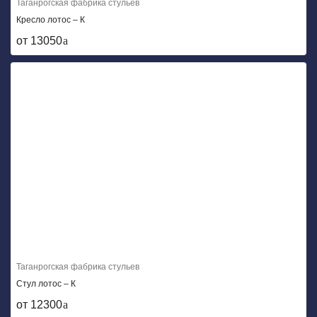
Таганрогская фабрика стульев
Кресло лотос – К
от 13050
Таганрогская фабрика стульев
Стул лотос – К
от 12300