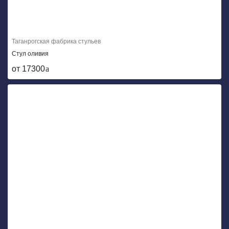
Таганрогская фабрика стульев
Стул оливия
от 17300