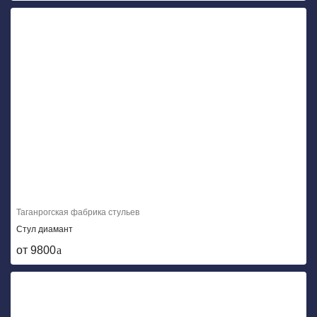
Таганрогская фабрика стульев
Стул диамант
от 9800