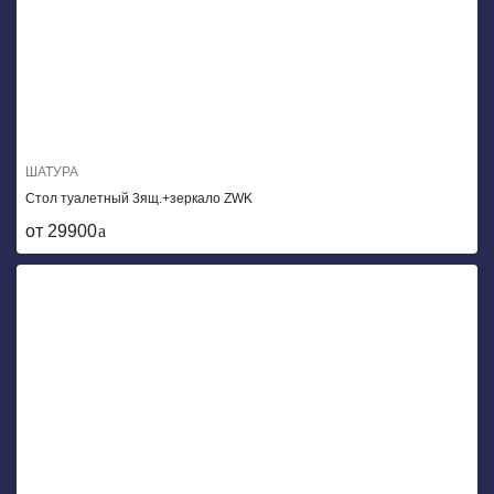
ШАТУРА
Стол туалетный 3ящ.+зеркало ZWK
от 29900