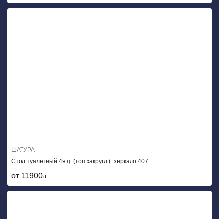
ШАТУРА
Стол туалетный 4ящ. (топ закругл.)+зеркало 407
от 11900