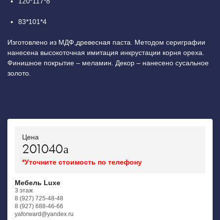
120*117*8
83*101*4
Изготовлено из МДФ,древесная паста. Методом сериграфии
нанесена высокоточная имитация инкрустации корня ореха.
Финишное покрытие – меламин. Декор – нанесено сусальное
золото.
Цена
201040
*Уточните стоимость по телефону
Мебель Luxe
3 этаж
8 (927) 725-48-48
8 (927) 688-46-66
yaforward@yandex.ru