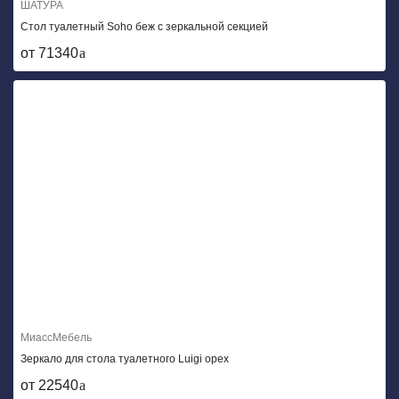
ШАТУРА
Стол туалетный Soho беж с зеркальной секцией
от 71340
МиассМебель
Зеркало для стола туалетного Luigi орех
от 22540