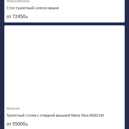
МиассМебель
Стол туалетный Lorenzo вишня
от 72450
Мебеля
Туалетный столик с откидной крышкой Maria Silva MS921М
от 55000