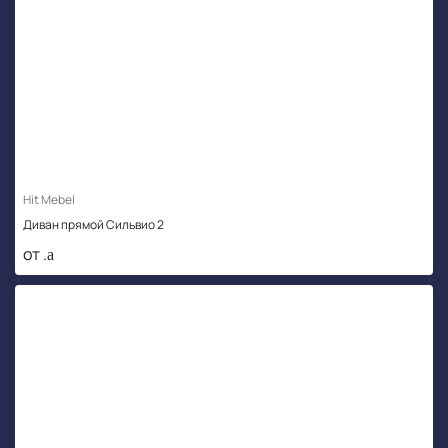
Hit Mebel
Диван прямой Сильвио 2
от .