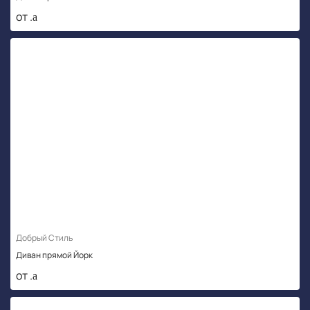
от .
Добрый Стиль
Диван прямой Йорк
от .