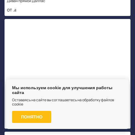
Диван прямой Даллас
от .
Мы используем cookie для улучшения работы
сайта
Оставаясь на сайте вы соглашаетесь на обработку файлов
cookie
Hit Mebel
Диван прямой Калипсо 4
ПОНЯТНО
от .