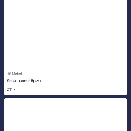
Hit Mebel
Диван прямой Браун
от .