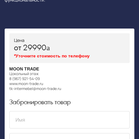
Цена
от 29990
*Уточните стоимость по телефону
MOON TRADE
Цокольный этаж
8 (967) 921-54-09
www.moon-trade.ru
tk-intermebel@moon-trade.ru
Забронировать товар