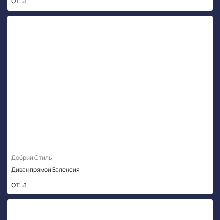
от .
Добрый Стиль
Диван прямой Валенсия
от .