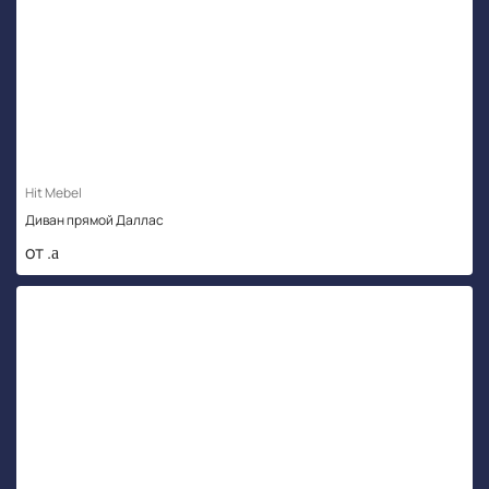
Hit Mebel
Диван прямой Даллас
от .