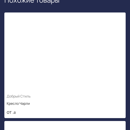
Добрый Стиль
Кресло Чарли
от .