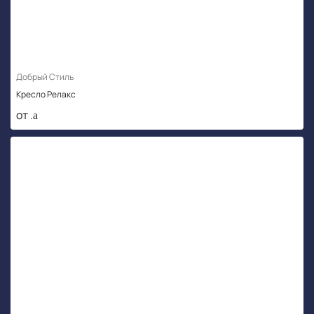
Добрый Стиль
Кресло Релакс
от .