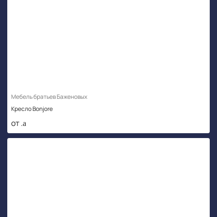
Мебель братьев Баженовых
Кресло Bonjore
от .