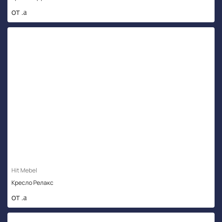
от .
Hit Mebel
Кресло Релакс
от .