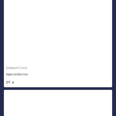
Добрый Стиль
Кресло Бостон
от .