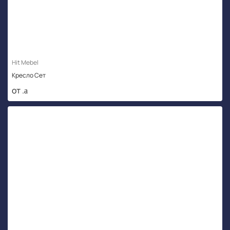
Hit Mebel
Кресло Сет
от .