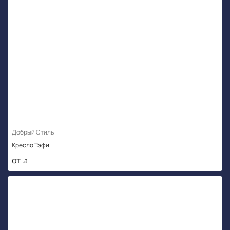
Добрый Стиль
Кресло Тэфи
от .