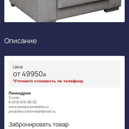
Описание
Цена
от 49950
*Уточните стоимость по телефону
Пинскдрев
3 этаж
8 (919) 816-99-02
www.samara.pinskdrev.ru
pinskdrev.intermebel@mail.ru
Забронировать товар