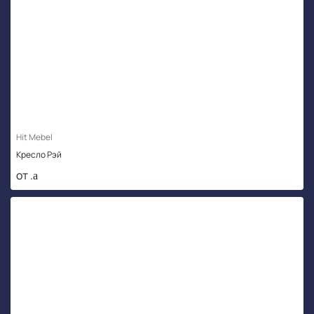
Hit Mebel
Кресло Рэй
от .