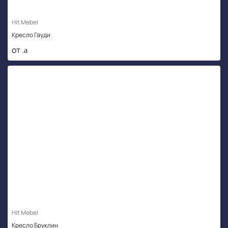
Hit Mebel
Кресло Гауди
от .
Hit Mebel
Кресло Бруклин