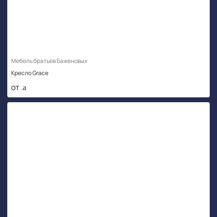
Мебель братьев Баженовых
Кресло Grace
от .