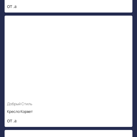
от .
Добрый Стиль
Кресло Корвет
от .