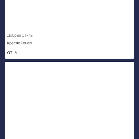
Добрый Стиль
Кресло Ромео
от .