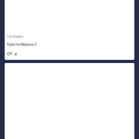
Hit Mebel
Кресло Верона 2
от .