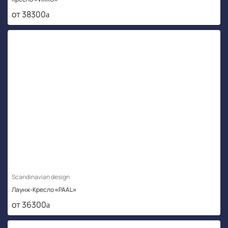
от 38300
Scandinavian design
Лаунж-Кресло «PAAL»
от 36300