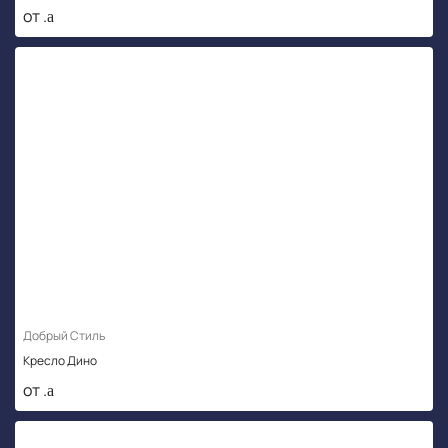
от .
Добрый Стиль
Кресло Дино
от .