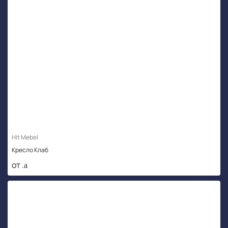
Hit Mebel
Кресло Клаб
от .