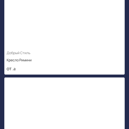
Добрый Стиль
Кресло Римини
от .