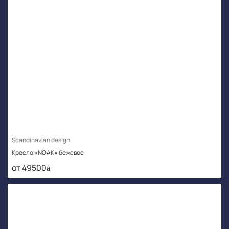
Scandinavian design
Кресло «NOAK» бежевое
от 49500