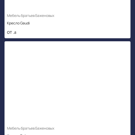
Мебель братьев Баженовых
Кресло Gaudi
от .
Мебель братьев Баженовых