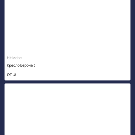
Hit Mebel
Кресло Верона 3
от .