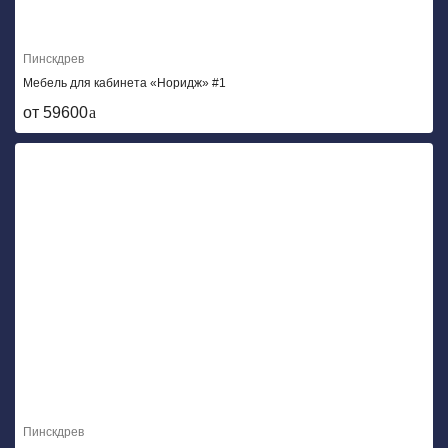
Пинскдрев
Мебель для кабинета «Норидж» #1
от 59600
Пинскдрев