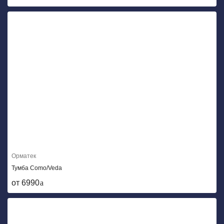
Орматек
Тумба Como/Veda
от 6990