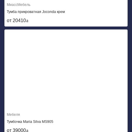
МиассМебель
Тумба прикроватная Joconda крем
от 20410
Мебеля
Тумбочка Maria Silva MS905
от 39000