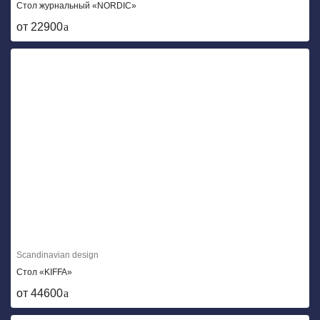
Стол журнальный «NORDIC»
от 22900
Scandinavian design
Стол «KIFFA»
от 44600