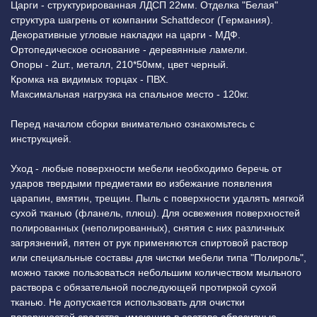
Царги - структурированная ЛДСП 22мм. Отделка "Белая"
структура шагрень от компании Schattdecor (Германия).
Декоративные угловые накладки на царги - МДФ.
Ортопедическое основание - деревянные ламели.
Опоры - 2шт., металл, 210*50мм, цвет черный.
Кромка на видимых торцах - ПВХ.
Максимальная нагрузка на спальное место - 120кг.
Перед началом сборки внимательно ознакомьтесь с
инструкцией.
Уход - любые поверхности мебели необходимо беречь от
ударов твердыми предметами во избежание появления
царапин, вмятин, трещин. Пыль с поверхности удалять мягкой
сухой тканью (фланель, плюш). Для освежения поверхностей
полированных (неполированных), снятия с них различных
загрязнений, пятен от рук применяются спиртовой раствор
или специальные составы для чистки мебели типа "Полироль",
можно также пользоваться небольшим количеством мыльного
раствора с обязательной последующей протиркой сухой
тканью. Не допускается использовать для очистки
поверхностей средства, имеющие в составе абразивные