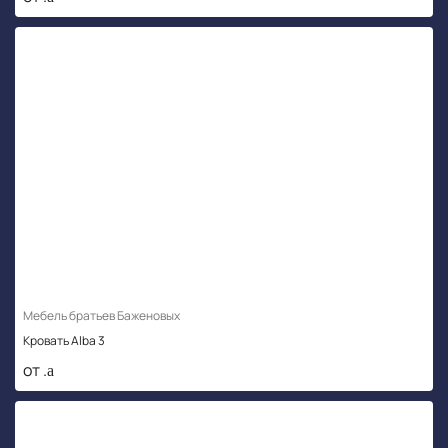
Мебель братьев Баженовых
Кровать Alba 3
от .