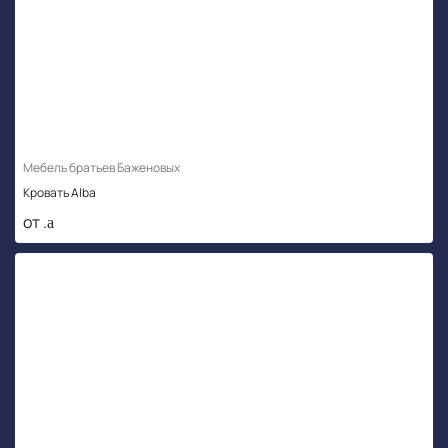
Мебель братьев Баженовых
Кровать Alba
от .