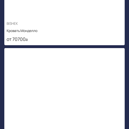
BISHEK
Кровать Монделло
от 70700