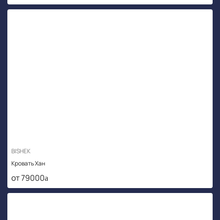
BISHEK
Кровать Хан
от 79000