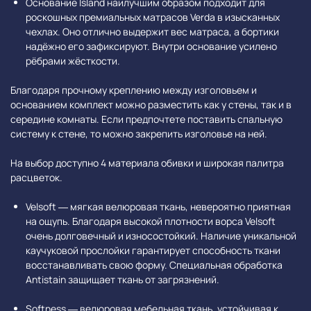
Основание Island наилучшим образом подходит для
роскошных премиальных матрасов Verda в изысканных
чехлах. Оно отлично выдержит вес матраса, а бортики
надёжно его зафиксируют. Внутри основание усилено
рёбрами жёсткости.
Благодаря прочному креплению между изголовьем и
основанием комплект можно разместить как у стены, так и в
середине комнаты. Если предпочтете поставить спальную
систему к стене, то можно закрепить изголовье на ней.
На выбор доступно 4 материала обивки и широкая палитра
расцветок.
Velsoft — мягкая велюровая ткань, невероятно приятная
на ощупь. Благодаря высокой плотности ворса Velsoft
очень долговечный и износостойкий. Наличие уникальной
каучуковой прослойки гарантирует способность ткани
восстанавливать свою форму. Специальная обработка
Antistain защищает ткань от загрязнений.
Softness — велюровая мебельная ткань, устойчивая к