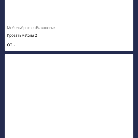
Мебель братьев Баженовых
Кровать Astoria 2
от .