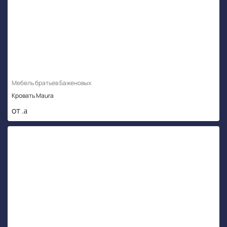
Мебель братьев Баженовых
Кровать Maura
от .