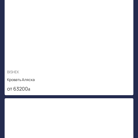
BISHEK
Кровать Аляска
от 63200