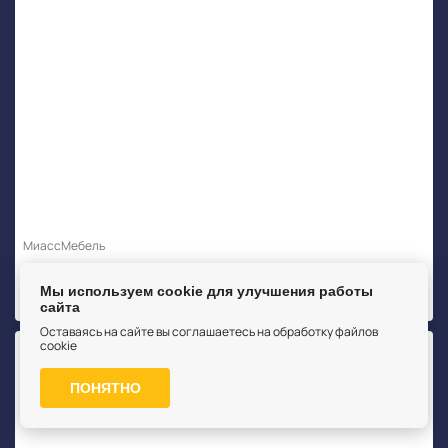
МиассМебель
Кровать Prestige беж (1600x2000) без ножной спинки Prestige беж
Мы используем cookie для улучшения работы
от 114360
сайта
Оставаясь на сайте вы соглашаетесь на обработку файлов
cookie
ПОНЯТНО