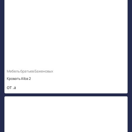
Мебель братьев Баженовых
Кровать Alba 2
от .