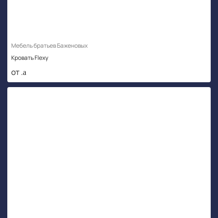
Мебель братьев Баженовых
Кровать Flexy
от .