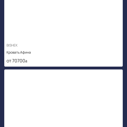
BISHEK
Кровать Афина
от 70700